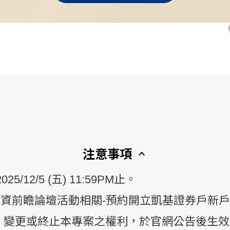
keyboard_arrow_up
注意事項
/12/5 (五) 11:59PM止。
26投資前瞻論壇活動相關-預約開立凱基證券戶新
、變更或終止本專案之權利，於官網公告後生效