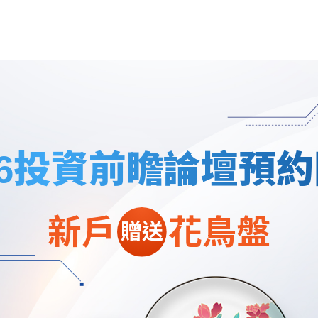
26投資前瞻論壇預
新戶
花鳥盤
贈送