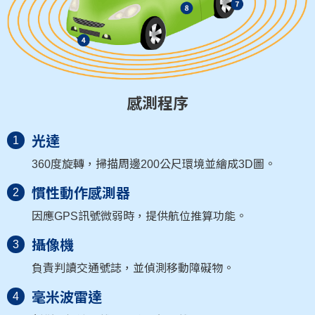
感測程序
光達
1
360度旋轉，掃描周邊200公尺環境並繪成3D圖。
慣性動作感測器
2
因應GPS訊號微弱時，提供航位推算功能。
攝像機
3
負責判讀交通號誌，並偵測移動障礙物。
毫米波雷達
4