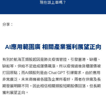
現在該上車嗎？
分享
：
AI應用範圍廣 相關產業獲利展望正向
有別於航海王類股起因是肺炎疫情管控，引發塞港、缺櫃、
缺船等，供給不足造成運價飆漲，所以疫情過後貨櫃運價被
打回原點；而AI類股則是由 Chat GPT 引爆需求，由於應用
非常廣泛，未來商機被各國及企業所看好，兩者在供需及長
期發展明顯不同。因此相信相關類股短期股價回落，但長期
獲利展望正向。