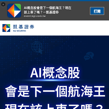
×
AI概念股會是下一個航海王？現在
該上車了嗎？－凱基證券
event.kgi.com.tw