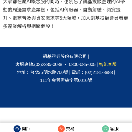
大家都在瘋AI概念股的同時，也別忘了凱基投顧整理的AI帶
動的周邊需求產業鏈，包括AI伺服器、自動駕駛、頻寬提
升、電商普及與資安需求等5大領域，加入凱基投顧會員看更
多產業解析與相關個股！
|
凱基證券股份有限公司
|
客服專線:(02)2389-0088 ‧ 0800-085-005
智能客服
|
|
地址：台北市明水路700號
電話：(02)2181-8888
111年金管證總字第0016號
開戶
交易
客服