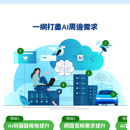
一網打盡AI周邊需求
2
5
1
4
3
領域1
領域2
領域
AI伺服器規格提升
網路寬頻需求提升
AI