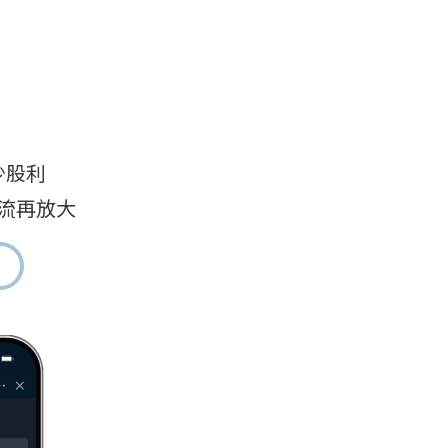
少股利
流再放大