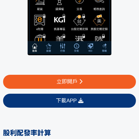
立即開戶
下載APP
股利配發率計算