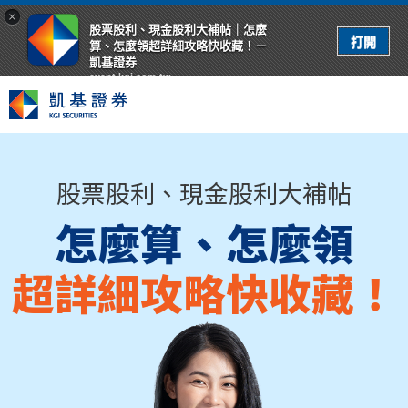
×
股票股利、現金股利大補帖｜怎麼
算、怎麼領超詳細攻略快收藏！－
凱基證券
event.kgi.com.tw
股票股利、現金股利大補帖
怎麼算、怎麼領
超詳細攻略快收藏！