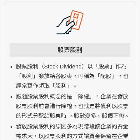
股票股利
股票股利（Stock Dividend）以「股票」作為
「股利」發放給各股東，可稱為「配股」，也
經常寫作領取「股利」。
跟隨股票股利概念的是「除權」，企業在發放
股票股利前會進行除權，也就是將獲利以股票
的形式分配給股東時 ，股數變多、股價下修。
發放股票股利的原因多為現階段該企業的資金
需求大，以股票股利的方式讓資金保留在企業