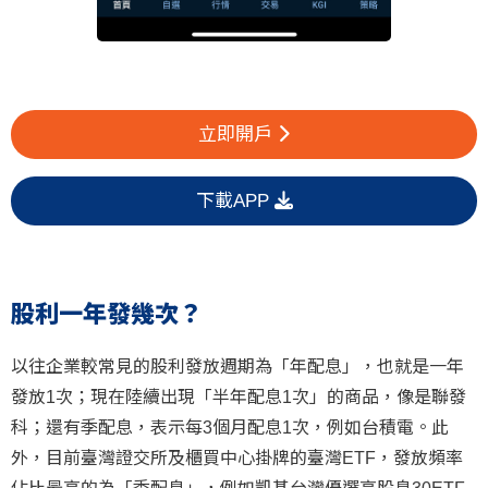
立即開戶
下載APP
股利一年發幾次？
以往企業較常見的股利發放週期為「年配息」，也就是一年
發放1次；現在陸續出現「半年配息1次」的商品，像是聯發
科；還有季配息，表示每3個月配息1次，例如台積電。此
外，目前臺灣證交所及櫃買中心掛牌的臺灣ETF，發放頻率