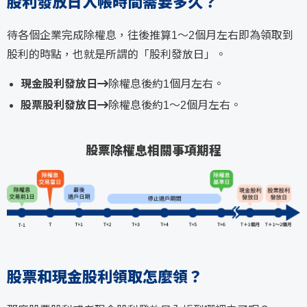
股利發放日入帳時間需要多久？
待各個企業完成除權息，往後推算1～2個月左右即為領取到
股利的時點，也就是所謂的「股利發放日」。
現金股利發放日
除權息後約1個月左右。
股票股利發放日
除權息後約1～2個月左右。
股票除權息相關事項期程
股票和現金股利領取怎麼領？