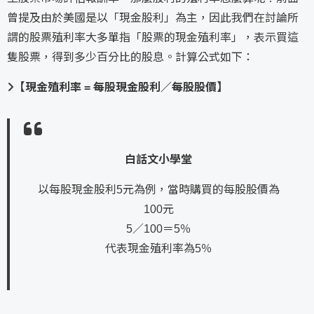
曾提及由於美國是以「現金股利」為主，因此我們在討論所
謂的股票殖利率大多單指「股票的現金殖利率」，表示買這
隻股票，得到多少百分比的股息。計算公式如下：
【現金殖利率 = 每股現金股利／每股股價】
白話文小學堂
以每股現金股利5元為例，當時購買的每股股價為
100元
5／100＝5％
代表現金殖利率為5％