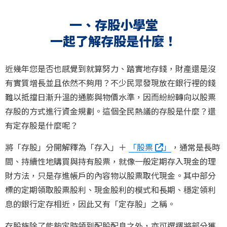
一、存股小學堂
一起了解存股是什麼！
近幾年您是否也感覺到就算努力、踏實地存錢，財產還是沒
有實質增長並且依然不夠用？不少民眾發現放在銀行裡的錢
難以抵擋日漸升溫的通膨與物價水準，因而紛紛轉向以股票
存股的方式進行資金規劃。這個全民熱議的存股是什麼？還
有定存股是什麼呢？
將「存股」分開解釋為「存入」＋
「股票
」
，通常是長時
間、持續性地購買與持有股票，就像一般定期存入現金的理
財方法，只是存進帳戶的內容物以股票取代現金。其中部分
標的定期領取股票股利、現金股利的模式和長期、穩定領利
息的銀行定存相近，因此又有「定存股」之稱。
存股族除了能夠定時領到配股配息之外，亦可選擇將部分獲