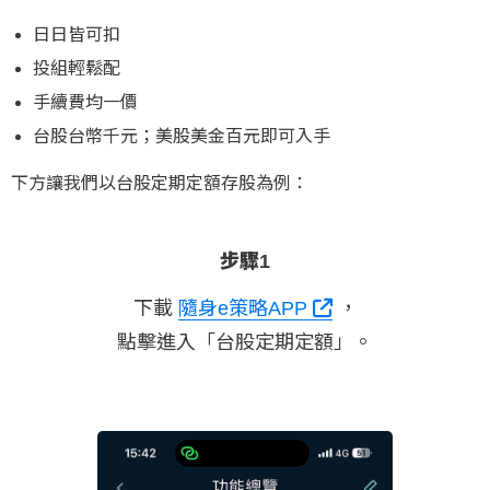
日日皆可扣
投組輕鬆配
手續費均一價
台股台幣千元；美股美金百元即可入手
下方讓我們以台股定期定額存股為例：
步驟1
」區塊一
下載
隨身e策略APP
，
選擇「
！
點擊進入「台股定期定額」。
的，