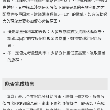
來看，目前表現不錯殖利率落在5％以上，但殖利率也不是越
高越好，其中還牽涉到是因股價下跌還是真的有獲利能力才
配發等多重因素。建議調查過往5－10年的數值，如有波動過
大的現象就要多加留心背後原因。
優先考量殖利率的表現：大多數存股族投資風格偏保守，
期望以固定的存股配息現金流為重，想持有穩定配息股
票。
不一定優先考量殖利率：少部分計畫低買高賣、賺取價差
的族群。
能否完成填息
「填息」表示企業配息分紅給股東、股價下修之後，股票股
價再次回復到除息前、尚未下修的收盤價位，即稱為「完成