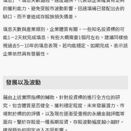
填息」。填息天數越短、速度越快，代表該企業確實有足夠
的獲利能力、避免受股市波動影響，迅速填補已發配出去的
缺口、而不會造成存股族損失價差。
填息天數與產業類別、企業體質有關，一些知名投資標的可
能1－2天就完成填息、有些大概需要1個月左右。建議同樣檢
視過去5－10年的填息表現，若均能穩定、如期完成，表示該
企業依然具有發展性。
發展以及波動
藉由上述實際指標的輔助，針對投資標的進行全方位的研
究，包含體質是否健全、獲利穩定程度、未來發展潛力、市
場對於標的的評價，以及現在逐漸受重視的永續金融評鑑等
面向。鑒於存股是一種長期投資，存股波動幅度越小越好，
確保額外的固定收入不受影響。